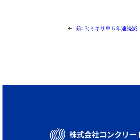
←
前:
3;ミキサ車５年連続減