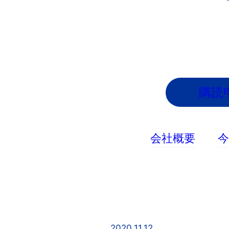
内
容
を
ス
キ
ッ
購読
プ
会社概要
2020.11.12