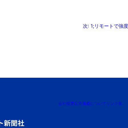
次:
1;リモートで強
会社概要
広告掲載について
リンク集