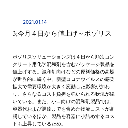
内
容
を
2021.01.14
ス
3;今月４日から値上げ～ポゾリス
キ
ッ
プ
ポゾリスソリューションズは４日から順次コン
クリート用化学混和剤を含むパッケージ製品を
値上げする。混和剤向けなどの原料価格の高騰
が世界的に続く中、新型コロナウイルスの感染
拡大で需要環境が大きく変動した影響が加わ
り、さらなるコスト負担を強いられる状況が続
いている。また、小口向けの混和剤製品では、
容器代および調達までを含めた物流コストが高
騰しているほか、製品を容器に小詰めするコス
トも上昇しているため。