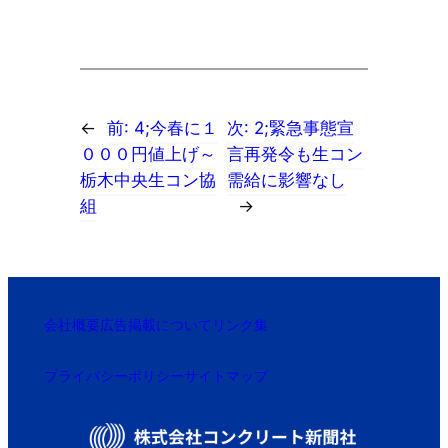
←
前:
4;今春に１
次:
2;緊急事態宣
０００円値上げ～
言再発令も生コン
栃木中央生コン協
需給に影響なし
組
→
会社概要
広告掲載について
リンク集
プライバシーポリシー
サイトマップ