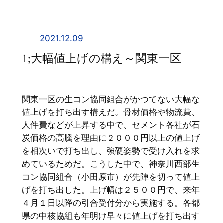
内
容
を
2021.12.09
ス
1;大幅値上げの構え～関東一区
キ
ッ
プ
関東一区の生コン協同組合がかつてない大幅な
値上げを打ち出す構えだ。骨材価格や物流費、
人件費などが上昇する中で、セメント各社が石
炭価格の高騰を理由に２０００円以上の値上げ
を相次いで打ち出し、強硬姿勢で受け入れを求
めているためだ。こうした中で、神奈川西部生
コン協同組合（小田原市）が先陣を切って値上
げを打ち出した。上げ幅は２５００円で、来年
４月１日以降の引合受付分から実施する。各都
県の中核協組も年明け早々に値上げを打ち出す