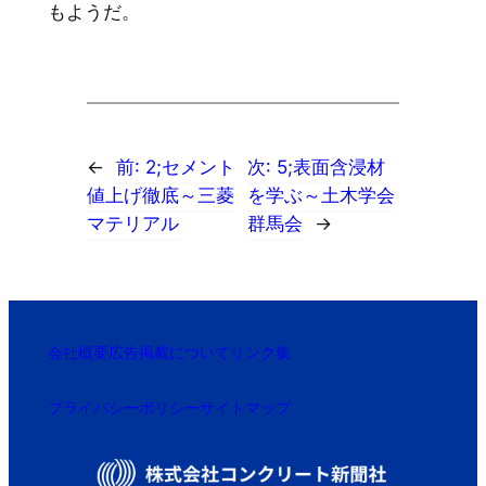
もようだ。
←
前:
2;セメント
次:
5;表面含浸材
値上げ徹底～三菱
を学ぶ～土木学会
マテリアル
群馬会
→
会社概要
広告掲載について
リンク集
プライバシーポリシー
サイトマップ