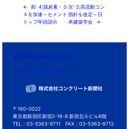
←
前:
4;脱炭素・Ｄ
次:
2;高流動コン
Ｘを加速～セメント
指針を改定～日
トップ年頭訓示
本建築学会
→
会社概要
広告掲載について
リンク集
プライバシーポリシー
サイトマップ
〒160-0022
東京都新宿区新宿2-16-8 新宿北斗ビル6階
TEL：03-5363-9711 FAX：03-5363-9712