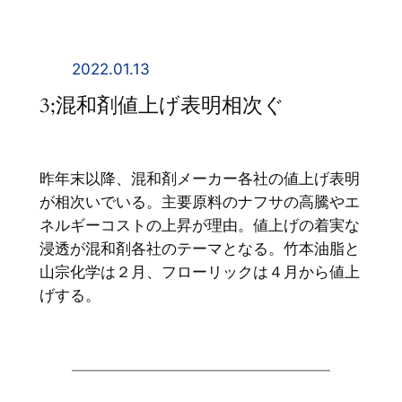
内
容
を
2022.01.13
ス
3;混和剤値上げ表明相次ぐ
キ
ッ
プ
昨年末以降、混和剤メーカー各社の値上げ表明
が相次いでいる。主要原料のナフサの高騰やエ
ネルギーコストの上昇が理由。値上げの着実な
浸透が混和剤各社のテーマとなる。竹本油脂と
山宗化学は２月、フローリックは４月から値上
げする。