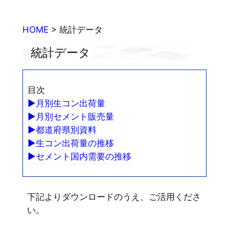
内
容
HOME
> 統計データ
を
ス
統計データ
キ
ッ
プ
目次
►月別生コン出荷量
►月別セメント販売量
►都道府県別資料
►生コン出荷量の推移
►セメント国内需要の推移
下記よりダウンロードのうえ、ご活用くださ
い。