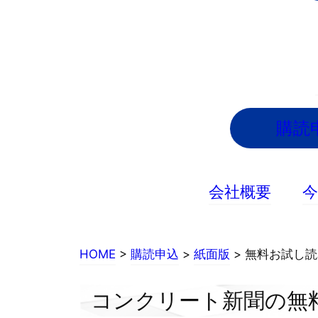
内
容
を
ス
キ
ッ
購読
プ
会社概要
HOME
>
購読申込
>
紙面版
> 無料お試し
コンクリート新聞の無