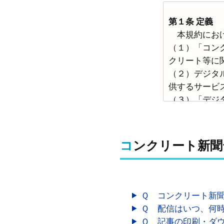
第１条 定義
本規約におけ
（１）「コン
クリート等に
（２）デジタ
供するサービ
（３）「デジ
（４）「セッ
す。
（５）「購読
コンクリート新
（６）「購読
（７）「法人
第２条 規約
Ｑ コンクリート新
本規約は、デ
Ｑ 配信はいつ、何
第３条 規約等
Ｑ 記事の印刷・ダ