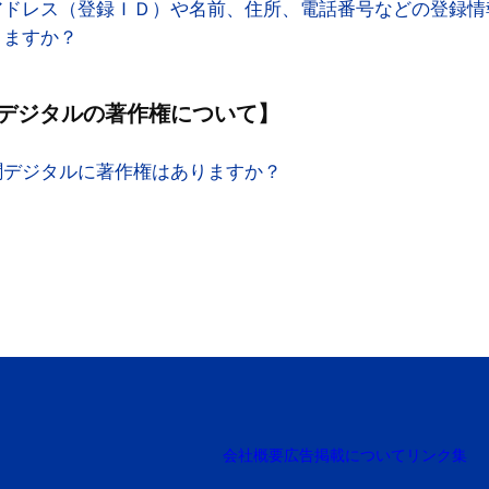
アドレス（登録ＩＤ）や名前、住所、電話番号などの登録情
者は、購読申し込みの際、必要な項目に自らの情報を正確
きますか？
。
以下の場合にデジタル版の購読申し込みを承諾しないこと
諾しないこととした場合、デジタル版の利用を一方的に停
デジタルの著作権について
】
の理由について購読申込者に開示する義務を負いません。
の結果について異議を述べることはできません。
聞デジタルに著作権はありますか？
込者の実在を確認することができない場合。
込者の登録情報に不備があるか、虚偽と考えられる記載が
込者が登録した連絡先に連絡が取れない場合。
技術上または業務の遂行上支障がある場合。
当社が不適当と判断した場合。
単位と料金
版は、年単位での利用となります。
は、次の通りとします。
版 年額 46,860 円（税込）
会社概要
広告掲載について
リンク集
 本紙紙面版46,860円（税込）＋デジタル版5,940円（