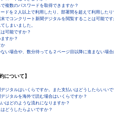
連事項は、デジタル版上への掲載その他の手段により、購
みで複数のパスワードを取得できますか？
。なお、当該提示された事項は、その名称に関わらず本規
ワードを２人以上で利用したり、部署間を超えて利用した
ます。
端末でコンクリート新聞デジタルを閲覧することは可能です
れてしまいました。
変更
更は可能ですか？
購読者の了承なく、本規約を変更することがあります。こ
めますか？
用条件は、変更後の規約によります。
すか
本規約については、当社が別途定める場合を除いて、デジ
かない場合や、数分待っても２ページ目以降に進まない場合
り、効力を生じるものとします。
、変更後の本規約が掲載された後にデジタル版を利用した
の記載内容について同意したものとみなされます。変更後
、購読者は、デジタル版を利用することができません。
約について】
し込み
聞デジタルはいくらですか。また支払いはどうしたらいいで
版の購読は、個人のほか、法人等も申し込むことができま
聞デジタルを海外で読む場合はいくらですか？
込みは、年単位での申し込みとなり、月割りの適用はあり
払いはどのような流れになりますか？
込みは、当社所定の手続きで行うものとし、当社がこれを
にはどうしたらよいですか？
立するものとします。