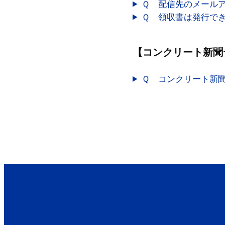
Ｑ 配信先のメール
４．購読申込
Ｑ 領収書は発行で
ばなりません
５．当社は、
社において承
【
コンクリート新聞
た、当社はそ
承諾・不承諾
Ｑ コンクリート新
（１）購読申
（２）購読申
（３）購読申
（４）当社の
（５）その他
第６条 購読
１．デジタル
２．購読料金
（１）デジタル
（２）セット版