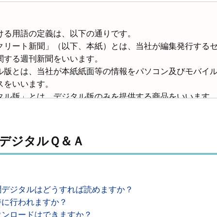
る用語の定義は、以下の通りです。
クリート新聞」（以下、本紙）とは、当社が編集発行する
関する週刊新聞をいいます。
ル版とは、当社が本紙紙面等の情報をパソコン及びモバイ
スをいいます。
タル版」とは、デジタル版のみを提供する商品をいいます
ト版」とは、本紙紙面版とデジタル版をセットで提供する
申込者」とは、デジタル版の購読を申し込んだ方をいいま
聞デジタルＱ＆Ａ
者」とは、当社と購読契約を結んだ方をいいます。
等」とは、株式会社、財団法人、社団法人、その他の団体
の適用範囲
聞デジタルはどうすれば読めますか？
ジタル版の範囲内で適用されるものとします。
時に行われますか？
の提示
ウンロードはできますか？