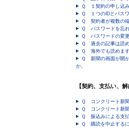
本規約及び関
Ｑ １契約の申し込
提示されます
Ｑ １つのIDとパス
するものとし
Ｑ 契約者が複数の
Ｑ パスワードを忘
第４条 規約の
Ｑ パスワードの変
１．当社は、
Ｑ 過去の記事は読
ジタル版の利
Ｑ 海外でも読めま
２．変更後の
Ｑ 新聞の画面が開
された時点よ
か。
３．購読者は
本規約の全て
できない場合
【契約、支払い、解
第５条 購読申
Ｑ コンクリート新
１．デジタル
Ｑ コンクリート新
２．購読申し
Ｑ 振込みによる支
３．購読申し
Ｑ 購読を中止する
購読契約が成