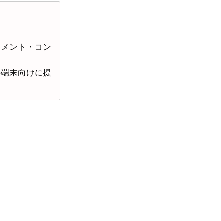
セメント・コン
ル端末向けに提
。
商品をいいま
す。
をいいます。