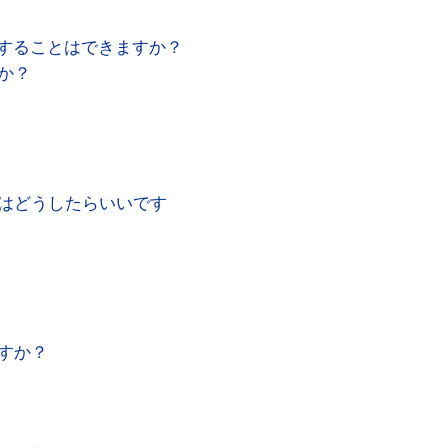
読者等に随時
約の一部を構成
りすることはできますか？
か？
の場合には、デ
タル版上に掲載
はどうしたらいいです
場合、変更後の
の本規約に同意
すか？
す。
ません。
承諾した時に、