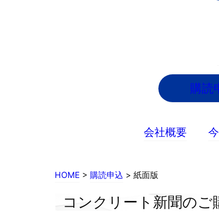
内
容
を
ス
キ
ッ
購読
プ
会社概要
HOME
>
購読申込
> 紙面版
コンクリート新聞のご