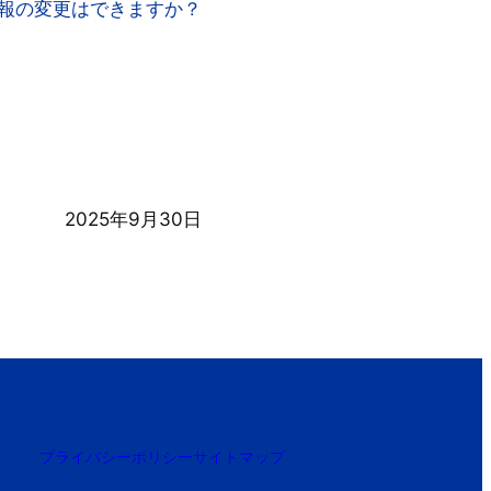
報の変更はできますか？
に入力しなけれ
があります。当
止します。ま
購読申込者は、
2025年9月30日
ある場合。
プライバシーポリシー
サイトマップ
税込）の計