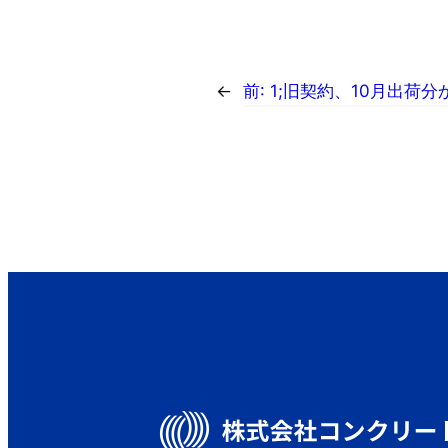
←
前:
1;旧契約、10月出荷