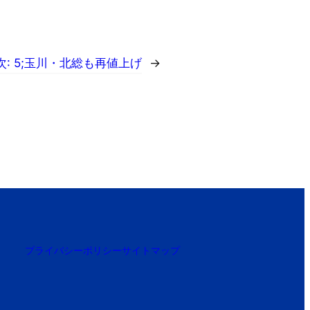
次:
5;玉川・北総も再値上げ
→
プライバシーポリシー
サイトマップ