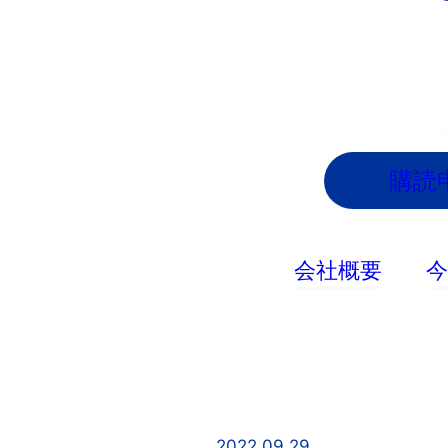
内
容
を
ス
キ
ッ
購読
プ
会社概要
2022.09.29