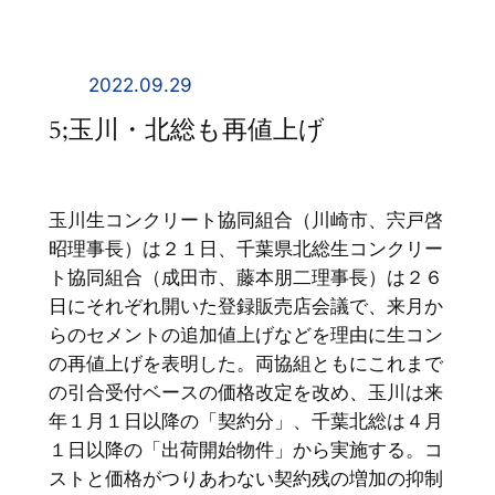
内
容
を
2022.09.29
ス
5;玉川・北総も再値上げ
キ
ッ
プ
玉川生コンクリート協同組合（川崎市、宍戸啓
昭理事長）は２１日、千葉県北総生コンクリー
ト協同組合（成田市、藤本朋二理事長）は２６
日にそれぞれ開いた登録販売店会議で、来月か
らのセメントの追加値上げなどを理由に生コン
の再値上げを表明した。両協組ともにこれまで
の引合受付ベースの価格改定を改め、玉川は来
年１月１日以降の「契約分」、千葉北総は４月
１日以降の「出荷開始物件」から実施する。コ
ストと価格がつりあわない契約残の増加の抑制