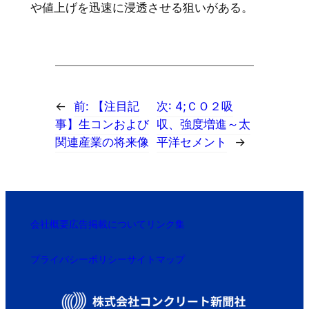
や値上げを迅速に浸透させる狙いがある。
←
前:
【注目記
次:
4;ＣＯ２吸
事】生コンおよび
収、強度増進～太
関連産業の将来像
平洋セメント
→
会社概要
広告掲載について
リンク集
プライバシーポリシー
サイトマップ