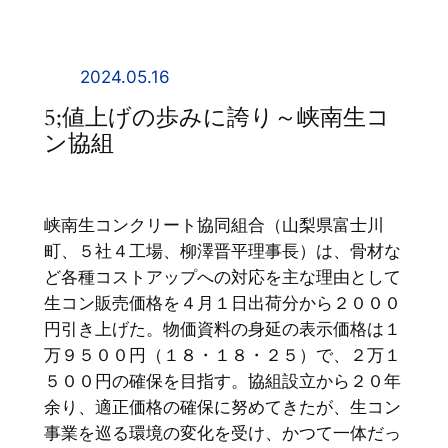
内
容
を
2024.05.16
ス
5;値上げの歩みに誇り～峡南生コ
キ
ン協組
ッ
プ
峡南生コンクリート協同組合（山梨県富士川
町、５社４工場、柳澤晋平理事長）は、骨材な
ど各種コストアップへの対応を主な理由として
生コン販売価格を４月１日出荷分から２０００
円引き上げた。物価資料の身延の表示価格は１
万９５００円（１８・１８・２５）で、２万１
５００円の確保を目指す。協組設立から２０年
余り、適正価格の確保に努めてきたが、生コン
事業を巡る環境の変化を受け、かつて一体だっ