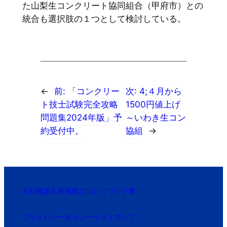
た山梨生コンクリート協同組合（甲府市）との
統合も選択肢の１つとして検討している。
←
前:
「コンクリー
次:
4;４月から
ト技士試験完全攻略
1500円値上げ
問題集2024年版」予
～いわき生コン
約受付中。
協組
→
会社概要
広告掲載について
リンク集
プライバシーポリシー
サイトマップ