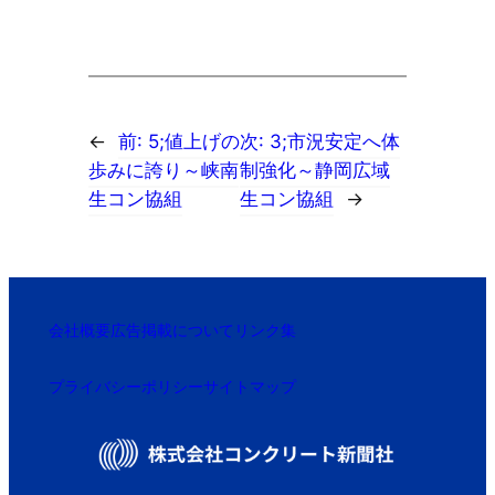
←
前:
5;値上げの
次:
3;市況安定へ体
歩みに誇り～峡南
制強化～静岡広域
生コン協組
生コン協組
→
会社概要
広告掲載について
リンク集
プライバシーポリシー
サイトマップ