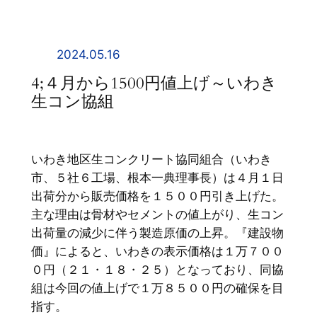
内
容
を
2024.05.16
ス
4;４月から1500円値上げ～いわき
キ
生コン協組
ッ
プ
いわき地区生コンクリート協同組合（いわき
市、５社６工場、根本一典理事長）は４月１日
出荷分から販売価格を１５００円引き上げた。
主な理由は骨材やセメントの値上がり、生コン
出荷量の減少に伴う製造原価の上昇。『建設物
価』によると、いわきの表示価格は１万７００
０円（２１・１８・２５）となっており、同協
組は今回の値上げで１万８５００円の確保を目
指す。