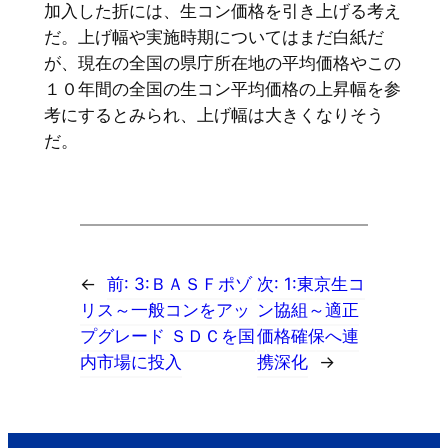
加入した折には、生コン価格を引き上げる考え
だ。上げ幅や実施時期についてはまだ白紙だ
が、現在の全国の県庁所在地の平均価格やこの
１０年間の全国の生コン平均価格の上昇幅を参
考にするとみられ、上げ幅は大きくなりそう
だ。
←
前:
3:ＢＡＳＦポゾ
次:
1:東京生コ
リス～一般コンをアッ
ン協組～適正
プグレード ＳＤＣを国
価格確保へ連
内市場に投入
携深化
→