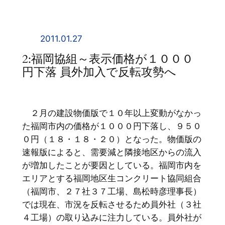
内
容
を
2011.01.27
ス
2:福岡協組～表示価格が１０００
キ
円下落 員外加入で反転攻勢へ
ッ
プ
２月の建設物価版で１０年以上変動がなかっ
た福岡市内の価格が１０００円下落し、９５０
０円（１８・１８・２０）となった。物価版の
速報版によると、需要減と隣接地区からの流入
が増加したことが要因としている。福岡市内を
エリアとする福岡地区生コンクリート協同組合
（福岡市、２７社３７工場、島松時彦理事長）
では現在、市況を反転させるため員外社（３社
４工場）の取り込みに注力している。員外社が