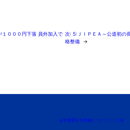
が１０００円下落 員外加入で
次:
5:ＪＩＰＥＡ～公道初の
格整備
→
会社概要
広告掲載について
リンク集