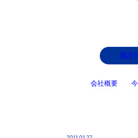
内
容
を
ス
キ
ッ
購読
プ
会社概要
2011.01.27