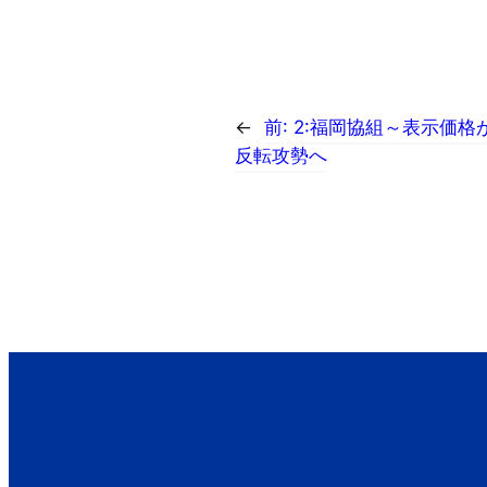
←
前:
2:福岡協組～表示価格
反転攻勢へ