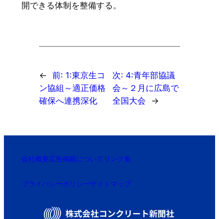
開できる体制を整備する。
←
前:
1:東京生コ
次:
4:青年部協議
ン協組～適正価格
会～２月に広島で
確保へ連携深化
全国大会
→
会社概要
広告掲載について
リンク集
プライバシーポリシー
サイトマップ