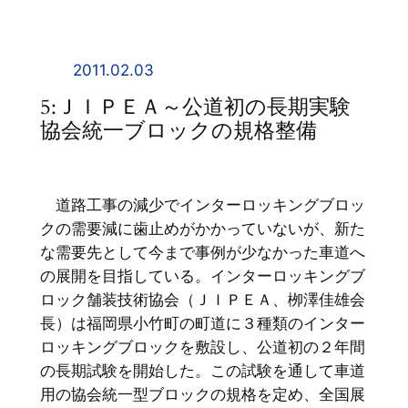
内
容
を
2011.02.03
ス
5:ＪＩＰＥＡ～公道初の長期実験
キ
協会統一ブロックの規格整備
ッ
プ
道路工事の減少でインターロッキングブロッ
クの需要減に歯止めがかかっていないが、新た
な需要先として今まで事例が少なかった車道へ
の展開を目指している。インターロッキングブ
ロック舗装技術協会（ＪＩＰＥＡ、栁澤佳雄会
長）は福岡県小竹町の町道に３種類のインター
ロッキングブロックを敷設し、公道初の２年間
の長期試験を開始した。この試験を通して車道
用の協会統一型ブロックの規格を定め、全国展