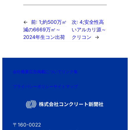
←
前:
1;約500万㎥
次:
4;安全性高
減の6669万㎥～
いアルカリ源～
2024年生コン出荷
クリコン
→
会社概要
広告掲載について
リンク集
プライバシーポリシー
サイトマップ
〒160-0022