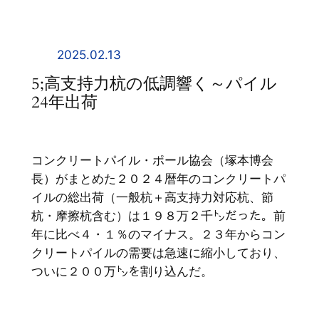
内
容
を
2025.02.13
ス
5;高支持力杭の低調響く～パイル
キ
24年出荷
ッ
プ
コンクリートパイル・ポール協会（塚本博会
長）がまとめた２０２４暦年のコンクリートパ
イルの総出荷（一般杭＋高支持力対応杭、節
杭・摩擦杭含む）は１９８万２千㌧だった。前
年に比べ４・１％のマイナス。２３年からコン
クリートパイルの需要は急速に縮小しており、
ついに２００万㌧を割り込んだ。