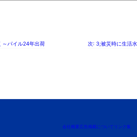
く～パイル24年出荷
次:
3;被災時に生活
会社概要
広告掲載について
リンク集