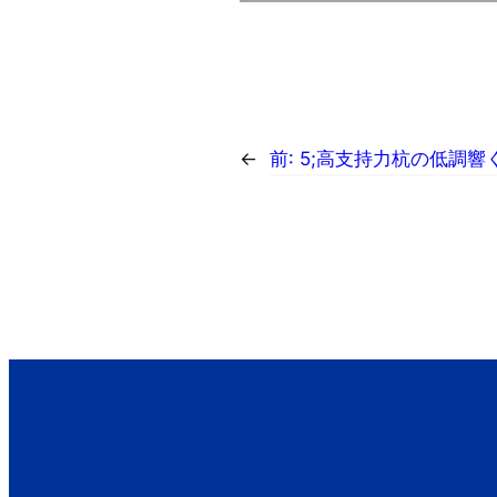
←
前:
5;高支持力杭の低調響