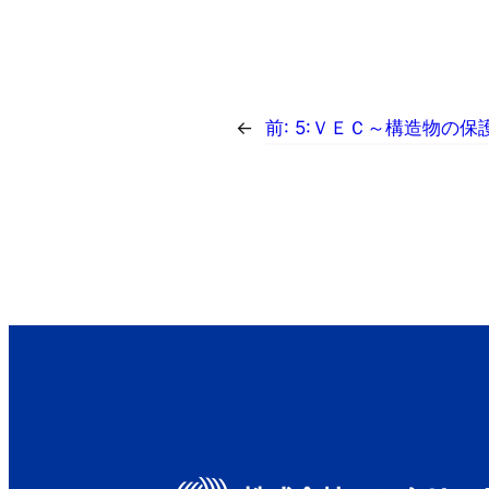
←
前:
5:ＶＥＣ～構造物の保