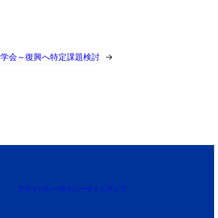
木学会～復興へ特定課題検討
→
プライバシーポリシー
サイトマップ