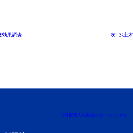
護効果調査
次:
3:土
会社概要
広告掲載について
リンク集