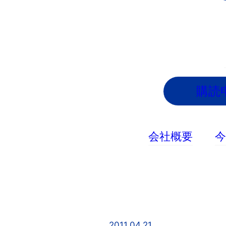
内
容
を
ス
キ
ッ
購読
プ
会社概要
2011.04.21