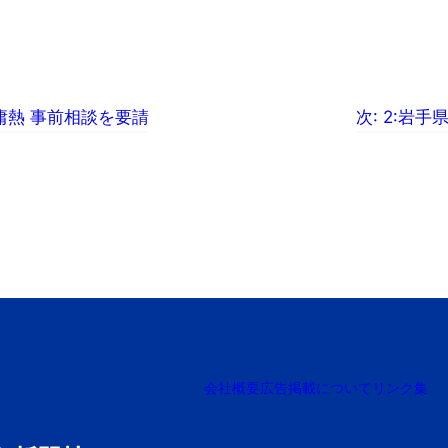
庸熱 事前相談を要請
次:
2:岩手
会社概要
広告掲載について
リンク集