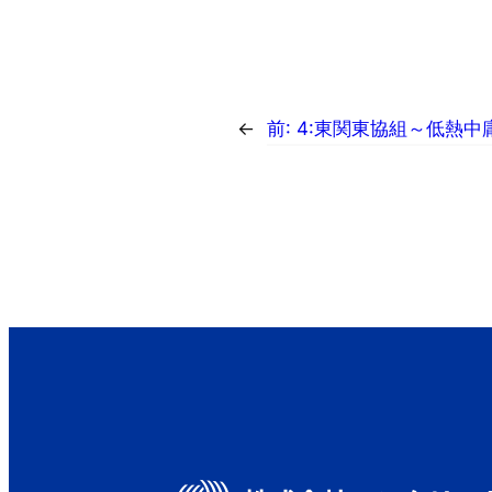
←
前:
4:東関東協組～低熱中