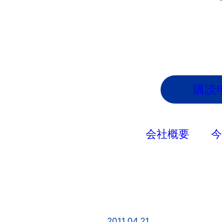
内
容
を
ス
キ
ッ
購読
プ
会社概要
2011.04.21