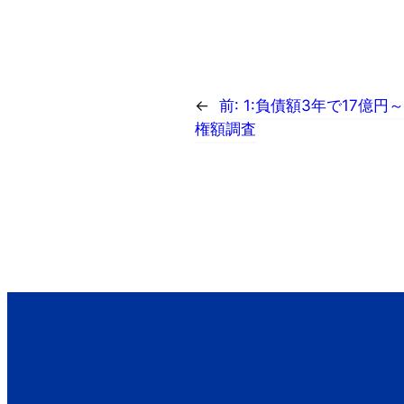
←
前:
1:負債額3年で17億
権額調査