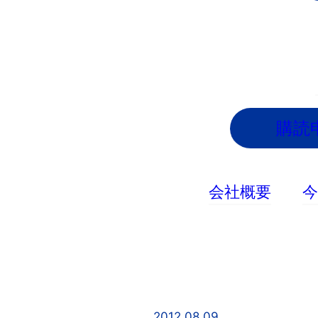
内
容
を
ス
キ
ッ
購読
プ
会社概要
2012.08.09