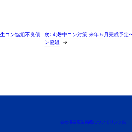
円～生コン協組不良債
次:
4;暑中コン対策 来年５月完成予
ン協組
→
会社概要
広告掲載について
リンク集