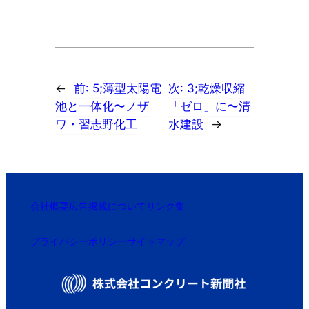
←
前:
5;薄型太陽電
次:
3;乾燥収縮
池と一体化〜ノザ
「ゼロ」に〜清
ワ・習志野化工
水建設
→
会社概要
広告掲載について
リンク集
プライバシーポリシー
サイトマップ