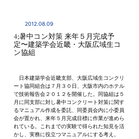
内
容
を
2012.08.09
ス
4;暑中コン対策 来年５月完成予
キ
定〜建築学会近畿・大阪広域生コ
ッ
ン協組
プ
日本建築学会近畿支部、大阪広域生コンクリ
ート協同組合は７月３０日、大阪市内のホテル
で技術報告会２０１２を開催した。同協組は５
月に同支部に対し暑中コンクリート対策に関す
るマニュアル作成を委託、同委員会内に小委員
会が置かれ、来年５月完成目標に作業が進めら
れている。これまでの実験で得られた知見を活
かし、実務に役立つマニュアルにする考え。