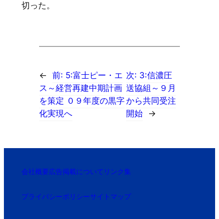
切った。
←
前:
5:富士ピー・エ
次:
3:信濃圧
ス～経営再建中期計画
送協組～９月
を策定 ０９年度の黒字
から共同受注
化実現へ
開始
→
会社概要
広告掲載について
リンク集
プライバシーポリシー
サイトマップ