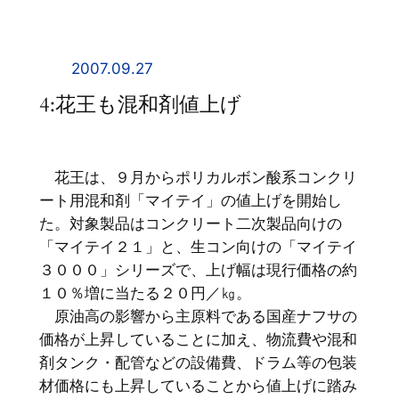
内
容
を
2007.09.27
ス
4:花王も混和剤値上げ
キ
ッ
プ
花王は、９月からポリカルボン酸系コンクリ
ート用混和剤「マイテイ」の値上げを開始し
た。対象製品はコンクリート二次製品向けの
「マイテイ２１」と、生コン向けの「マイテイ
３０００」シリーズで、上げ幅は現行価格の約
１０％増に当たる２０円／㎏。
原油高の影響から主原料である国産ナフサの
価格が上昇していることに加え、物流費や混和
剤タンク・配管などの設備費、ドラム等の包装
材価格にも上昇していることから値上げに踏み