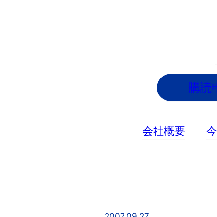
内
容
を
ス
キ
ッ
購読
プ
会社概要
2007.09.27