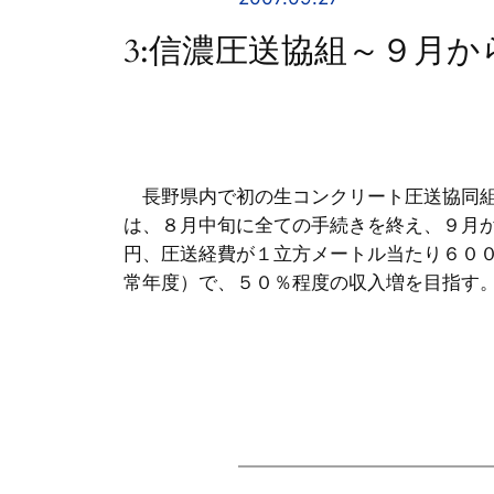
3:信濃圧送協組～９月
長野県内で初の生コンクリート圧送協同組
は、８月中旬に全ての手続きを終え、９月
円、圧送経費が１立方メートル当たり６０
常年度）で、５０％程度の収入増を目指す