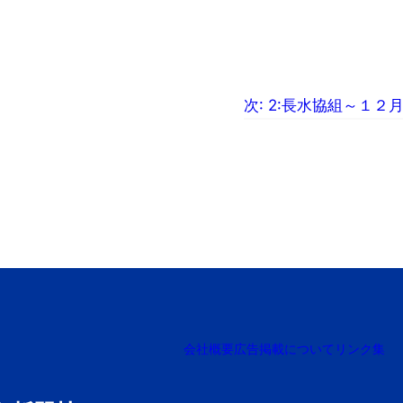
次:
2:長水協組～１２
会社概要
広告掲載について
リンク集