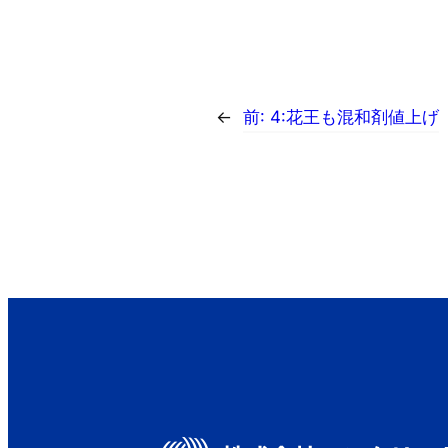
←
前:
4:花王も混和剤値上げ