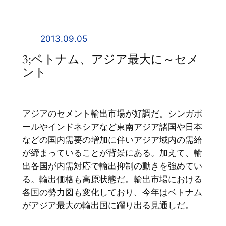
内
容
を
2013.09.05
ス
3;ベトナム、アジア最大に～セメ
キ
ント
ッ
プ
アジアのセメント輸出市場が好調だ。シンガポ
ールやインドネシアなど東南アジア諸国や日本
などの国内需要の増加に伴いアジア域内の需給
が締まっていることが背景にある。加えて、輸
出各国が内需対応で輸出抑制の動きを強めてい
る。輸出価格も高原状態だ。輸出市場における
各国の勢力図も変化しており、今年はベトナム
がアジア最大の輸出国に躍り出る見通しだ。