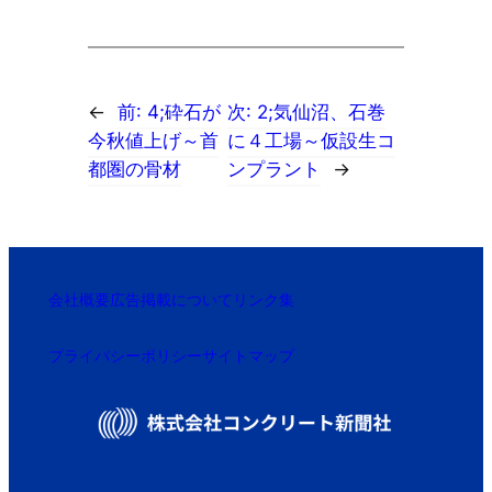
←
前:
4;砕石が
次:
2;気仙沼、石巻
今秋値上げ～首
に４工場～仮設生コ
都圏の骨材
ンプラント
→
会社概要
広告掲載について
リンク集
プライバシーポリシー
サイトマップ