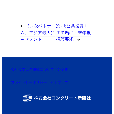
←
前:
3;ベトナ
次:
1;公共投資１
ム、アジア最大に
７％増に～来年度
～セメント
概算要求
→
会社概要
広告掲載について
リンク集
プライバシーポリシー
サイトマップ