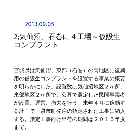
内
容
を
2013.09.05
ス
2;気仙沼、石巻に４工場～仮設生
キ
コンプラント
ッ
プ
宮城県は気仙沼、東部（石巻）の両地区に復興
用の仮設生コンプラントを設置する事業の概要
を明らかにした。設置数は気仙沼地区２か所、
東部地区２か所で、公募で選定した民間事業者
が設置、運営、撤去を行う。来年４月に稼動す
る計画で、県市町発注の指定された工事に納入
する。指定工事向け出荷の期間は２０１５年度
まで。