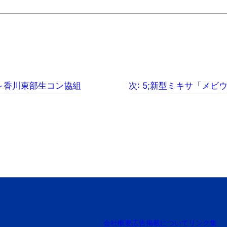
～香川東部生コン協組
次:
5;新型ミキサ「メビ
会社概要
広告掲載について
リンク集