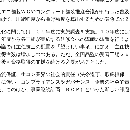
はエコ舗装ＷＧやコンクリート舗装推進会議が刊行した普及
向けて、圧縮強度から曲げ強度を算出するための関係式のＺ
駐化に関しては、０９年度に実態調査を実施。１０年度には
１年度から各工組が実施する研修会への講師の派遣を行うよ
会議では主任技士の配置を「望ましい事項」に加え、主任技
取得者数は増加しつつある。ただ、全国品監の受審工場２５
今後も資格取得の支援を続ける必要があるとした。
品質保証、生コン業界の社会的責任（法令遵守、瑕疵担保・
革に伴い、コンプライアンスやガバナンス、企業の社会的責
た。このほか、事業継続計画（ＢＣＰ）といった新しい課題