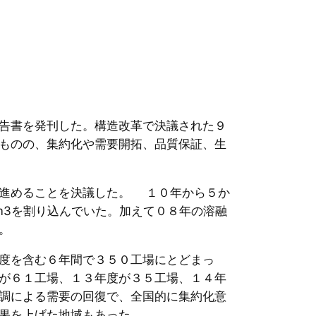
告書を発刊した。構造改革で決議された９
ものの、集約化や需要開拓、品質保証、生
を進めることを決議した。 １０年から５か
m3を割り込んでいた。加えて０８年の溶融
。
度を含む６年間で３５０工場にとどまっ
が６１工場、１３年度が３５工場、１４年
調による需要の回復で、全国的に集約化意
果を上げた地域もあった。