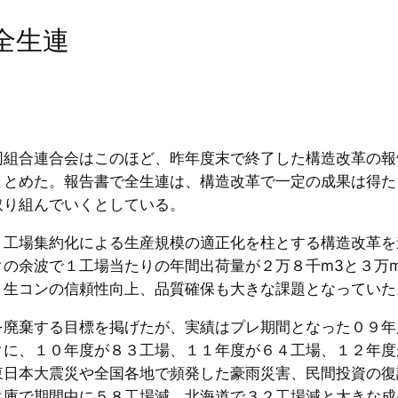
全生連
同組合連合会はこのほど、昨年度末で終了した構造改革の報
まとめた。報告書で全生連は、構造改革で一定の成果は得た
取り組んでいくとしている。
、工場集約化による生産規模の適正化を柱とする構造改革
の余波で１工場当たりの年間出荷量が２万８千m3と３万
、生コンの信頼性向上、品質確保も大きな課題となっていた
を廃棄する目標を掲げたが、実績はプレ期間となった０９年
クに、１０年度が８３工場、１１年度が６４工場、１２年度
東日本大震災や全国各地で頻発した豪雨災害、民間投資の復
兵庫で期間中に５８工場減、北海道で３２工場減と大きな成