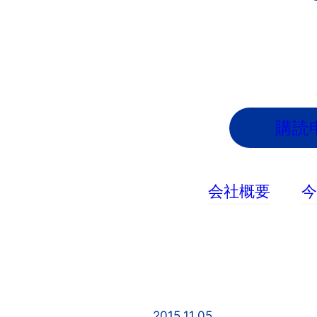
内
容
を
ス
キ
ッ
購読
プ
会社概要
2015.11.05