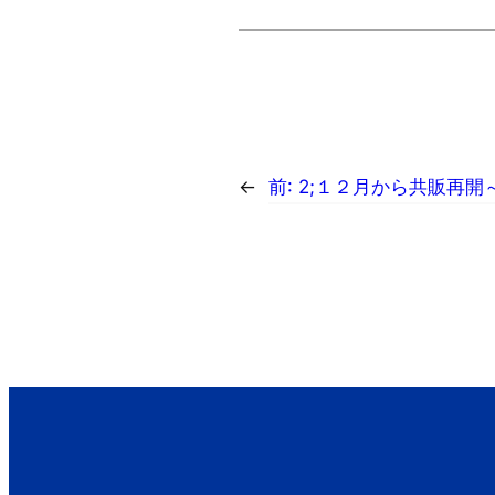
←
前:
2;１２月から共販再開