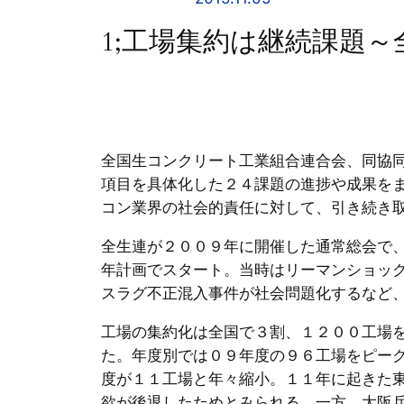
1;工場集約は継続課題～
全国生コンクリート工業組合連合会、同協
項目を具体化した２４課題の進捗や成果を
コン業界の社会的責任に対して、引き続き
全生連が２００９年に開催した通常総会で
年計画でスタート。当時はリーマンショック
スラグ不正混入事件が社会問題化するなど
工場の集約化は全国で３割、１２００工場
た。年度別では０９年度の９６工場をピー
度が１１工場と年々縮小。１１年に起きた
欲が後退したためとみられる。一方、大阪