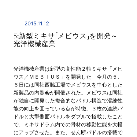
内
容
を
2015.11.12
ス
5;新型ミキサ「メビウス」を開発～
キ
光洋機械産業
ッ
プ
光洋機械産業は新型の高性能２軸ミキサ「メビ
ウス／ＭＥＢＩＵＳ」を開発した。今月の５、
６日には同社西脇工場でメビウスを中心とした
新製品の内覧会が開催された。メビウスは同社
が独自に開発した複合的なパドル構造で混練性
能の向上を図っている点が特徴。３枚の連続パ
ドルと大型側面パドルをダブルで搭載したこと
で、ミキサドラム内での骨材の移動性能を大幅
にアップさせた。また、せん断パドルの搭載で