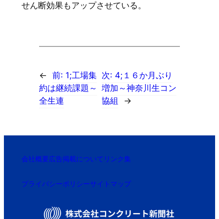
せん断効果もアップさせている。
←
前:
1;工場集
次:
4;１６か月ぶり
約は継続課題～
増加～神奈川生コン
全生連
協組
→
会社概要
広告掲載について
リンク集
プライバシーポリシー
サイトマップ