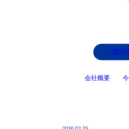
内
容
を
ス
キ
ッ
購読
プ
会社概要
2016.02.25