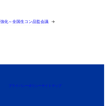
認強化～全国生コン品監会議
→
プライバシーポリシー
サイトマップ