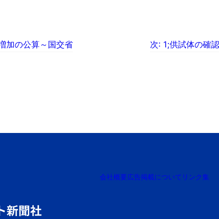
 増加の公算～国交省
次:
1;供試体の確
会社概要
広告掲載について
リンク集