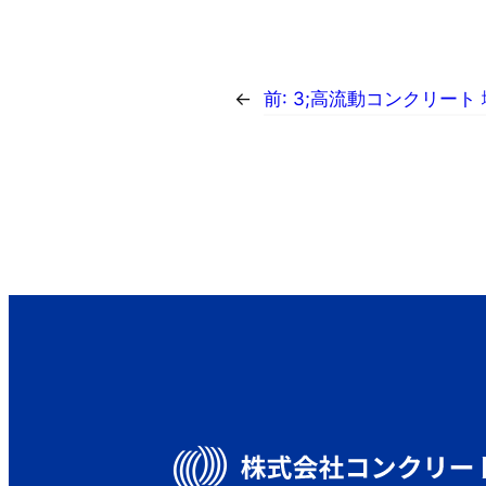
←
前:
3;高流動コンクリート