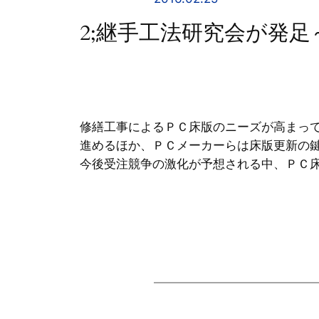
2;継手工法研究会が発足
修繕工事によるＰＣ床版のニーズが高まっ
進めるほか、ＰＣメーカーらは床版更新の
今後受注競争の激化が予想される中、ＰＣ