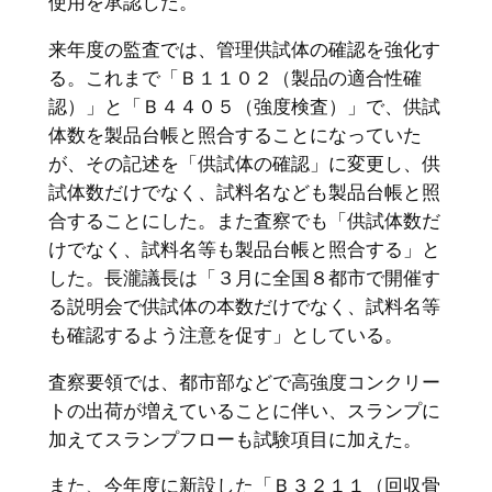
使用を承認した。
来年度の監査では、管理供試体の確認を強化す
る。これまで「Ｂ１１０２（製品の適合性確
認）」と「Ｂ４４０５（強度検査）」で、供試
体数を製品台帳と照合することになっていた
が、その記述を「供試体の確認」に変更し、供
試体数だけでなく、試料名なども製品台帳と照
合することにした。また査察でも「供試体数だ
けでなく、試料名等も製品台帳と照合する」と
した。長瀧議長は「３月に全国８都市で開催す
る説明会で供試体の本数だけでなく、試料名等
も確認するよう注意を促す」としている。
査察要領では、都市部などで高強度コンクリー
トの出荷が増えていることに伴い、スランプに
加えてスランプフローも試験項目に加えた。
また、今年度に新設した「Ｂ３２１１（回収骨