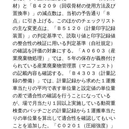
材）と「Ｂ４２０９（回収骨材の使用方法及び
置換率）」の減点数は、当初の予告通り「８
点」に引き上げる。このほかのチェックリスト
の主な変更点は、「Ｂ５１２０（計量印字記録
装置）」の判定基準で、読取り値と印字記録値
の整合性の検証に用いる判定基準（自社規定）
の確認を評価の対象にする。「Ａ０６０３（産
業廃棄物処理）」では、５年の保存が義務付け
られている産業廃棄物管理票（マニフェスト）
の記載内容も確認する。「Ｂ４３０３（計量記
録の整備）」では、計量記録から求めた１運搬
車当たりの平均で表す単位量と設定値の単位量
の差で適合性の確認を行うことになっている
が、場で月当たり１回以上実施している動荷重
検査のバッチごとの計量記録から１運搬車当た
りの単位量を算出して適合性を確認してもいい
ことを追加した。「Ｃ０２０１（圧縮強度）」