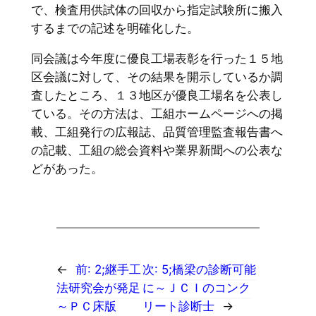
で、検査用供試体の回収から指定試験所に搬入
するまでの記述を明確化した。
同会議は今年度に優良工場表彰を行った１５地
区会議に対して、その結果を開示しているか調
査したところ、１３地区が優良工場名を公表し
ている。その方法は、工組ホームページへの掲
載、工組発行の広報誌、品質管理監査報告書へ
の記載、工組の総会資料や業界新聞への公表な
どがあった。
←
前:
2;継手工
次:
5;橋梁の診断可能
法研究会が発足
に～ＪＣＩのコンク
～ＰＣ床版
リート診断士
→