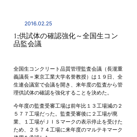
内
容
を
2016.02.25
ス
1;供試体の確認強化～全国生コン
キ
品監会議
ッ
プ
全国生コンクリート品質管理監査会議（長瀧重
義議長＝東京工業大学名誉教授）は１９日、全
生連会議室で会議を開き、来年度の監査から管
理供試体の確認を強化することを決めた。
今年度の監査受審工場は前年比１３工場減の２
５７７工場だった。監査受審後に２工場が廃
業、１工場がＪＩＳマークの表示停止を受けた
ため、２５７４工場に来年度のマルテキマーク