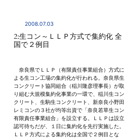
内
容
を
2008.07.03
ス
2:生コン～ＬＬＰ方式で集約化 全
キ
国で２例目
ッ
プ
奈良県でＬＬＰ（有限責任事業組合）方式に
よる生コン工場の集約化が行われる。奈良県生
コンクリート協同組合（稲川隆彦理事長）が取
り組む大規模集約化事業の一環で、稲川生コン
クリート、生駒生コンクリート、新奈良小野田
レミコンの３社が均等出資で「奈良若草生コン
有限責任事業組合」を設立する。ＬＬＰは設立
認可待ちだが、１日に集約化を先行実施した。
ＬＬＰ方式による集約化は全国で２例目とな