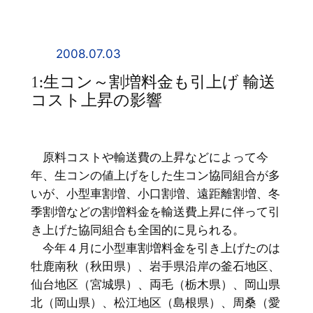
内
容
を
2008.07.03
ス
1:生コン～割増料金も引上げ 輸送
キ
コスト上昇の影響
ッ
プ
原料コストや輸送費の上昇などによって今
年、生コンの値上げをした生コン協同組合が多
いが、小型車割増、小口割増、遠距離割増、冬
季割増などの割増料金を輸送費上昇に伴って引
き上げた協同組合も全国的に見られる。
今年４月に小型車割増料金を引き上げたのは
牡鹿南秋（秋田県）、岩手県沿岸の釜石地区、
仙台地区（宮城県）、両毛（栃木県）、岡山県
北（岡山県）、松江地区（島根県）、周桑（愛