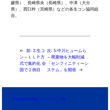
媛県）、長崎県央（長崎県）、中津（大分
県）、西臼杵（宮崎県）などの各生コン協同組
合。
←
前:
2:生コ
次:
5:中川ヒュームら
ン～ＬＬＰ方
～廃棄物を大幅削減
式で集約化 全
「センフィニティーシ
国で２例目
ステム」を開発
→
会社概要
広告掲載について
リンク集