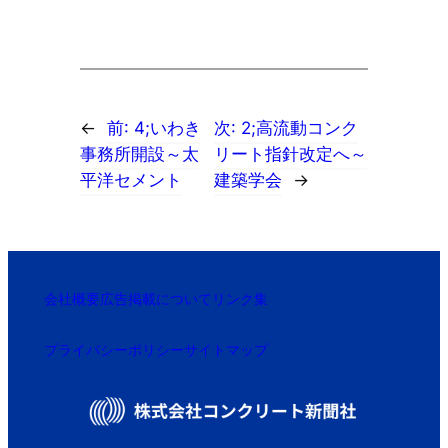
←
前:
4;いわき
次:
2;高流動コンク
事務所開設～太
リート指針改定へ～
平洋セメント
建築学会
→
会社概要
広告掲載について
リンク集
プライバシーポリシー
サイトマップ