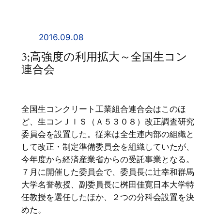
内
容
を
2016.09.08
ス
3;高強度の利用拡大～全国生コン
キ
連合会
ッ
プ
全国生コンクリート工業組合連合会はこのほ
ど、生コンＪＩＳ（Ａ５３０８）改正調査研究
委員会を設置した。従来は全生連内部の組織と
して改正・制定準備委員会を組織していたが、
今年度から経済産業省からの受託事業となる。
７月に開催した委員会で、委員長に辻幸和群馬
大学名誉教授、副委員長に桝田佳寛日本大学特
任教授を選任したほか、２つの分科会設置を決
めた。