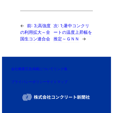
←
前:
3;高強度
次:
1;暑中コンクリ
の利用拡大～全
ートの温度上昇幅を
国生コン連合会
推定～ＧＮＮ
→
会社概要
広告掲載について
リンク集
プライバシーポリシー
サイトマップ