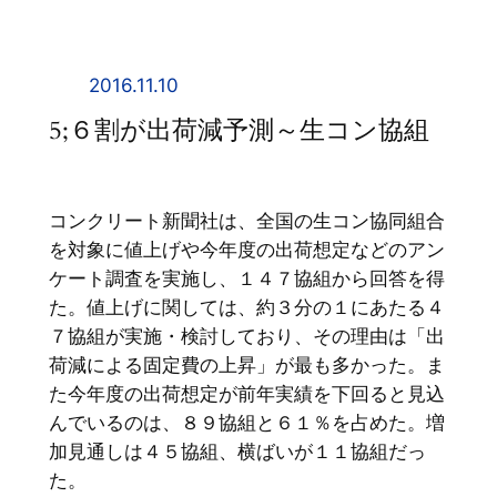
内
容
を
2016.11.10
ス
5;６割が出荷減予測～生コン協組
キ
ッ
プ
コンクリート新聞社は、全国の生コン協同組合
を対象に値上げや今年度の出荷想定などのアン
ケート調査を実施し、１４７協組から回答を得
た。値上げに関しては、約３分の１にあたる４
７協組が実施・検討しており、その理由は「出
荷減による固定費の上昇」が最も多かった。ま
た今年度の出荷想定が前年実績を下回ると見込
んでいるのは、８９協組と６１％を占めた。増
加見通しは４５協組、横ばいが１１協組だっ
た。