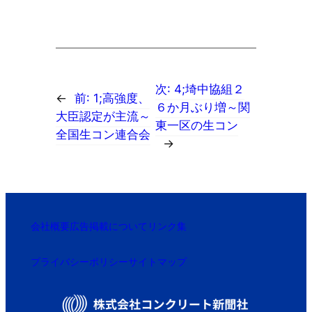
次:
4;埼中協組２
←
前:
1;高強度、
６か月ぶり増～関
大臣認定が主流～
東一区の生コン
全国生コン連合会
→
会社概要
広告掲載について
リンク集
プライバシーポリシー
サイトマップ