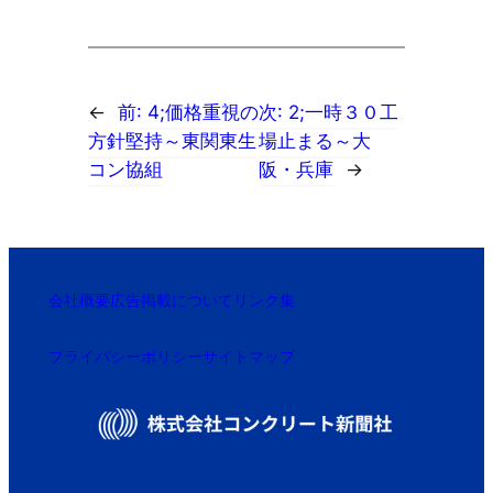
←
前:
4;価格重視の
次:
2;一時３０工
方針堅持～東関東生
場止まる～大
コン協組
阪・兵庫
→
会社概要
広告掲載について
リンク集
プライバシーポリシー
サイトマップ