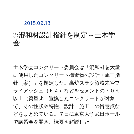
内
容
を
2018.09.13
ス
3;混和材設計指針を制定～土木学
キ
会
ッ
プ
土木学会コンクリート委員会は「混和材を大量
に使用したコンクリート構造物の設計・施工指
針（案）」を制定した。高炉スラグ微粉末やフ
ライアッシュ（ＦＡ）などをセメントの７０％
以上（質量比）置換したコンクリートが対象
で、その性状や特性、設計・施工上の留意点な
どをまとめている。７日に東京大学武田ホール
で講習会を開き、概要を解説した。