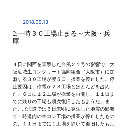
内
容
を
2018.09.13
ス
2;一時３０工場止まる～大阪・兵
キ
庫
ッ
プ
４日に関西を直撃した台風２１号の影響で、大
阪広域生コンクリート協同組合（大阪市）に加
盟する３０工場が翌５日、操業を停止した。停
止要因は、停電が２３工場とほとんどを占め
た。６日に１２工場が操業を再開し、１１日ま
でに残りの工場も順次復旧したもようだ。ま
た、北海道では６日未明に発生した地震の影響
で一時道内の生コン工場の操業が停止したもの
の、１１日までに１工場を除いて復旧したもよ