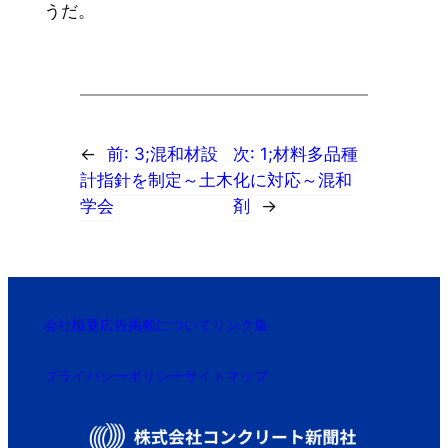
うだ。
←
前:
3;混和材設
次:
1;材料多品種
計指針を制定～土木
化に対応～混和
学会
剤
→
会社概要
広告掲載について
リンク集
プライバシーポリシー
サイトマップ