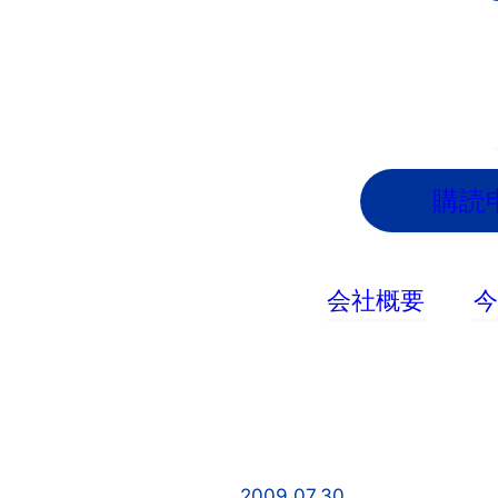
内
容
を
ス
キ
ッ
購読
プ
会社概要
2009.07.30