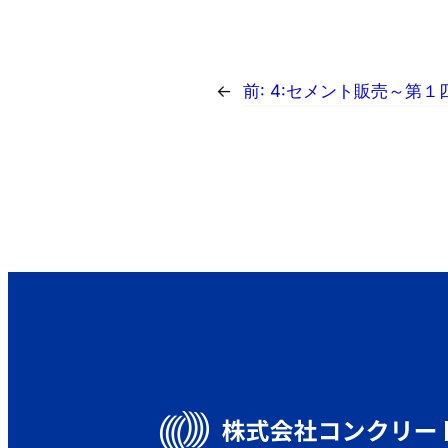
←
前:
4:セメント販売～第１