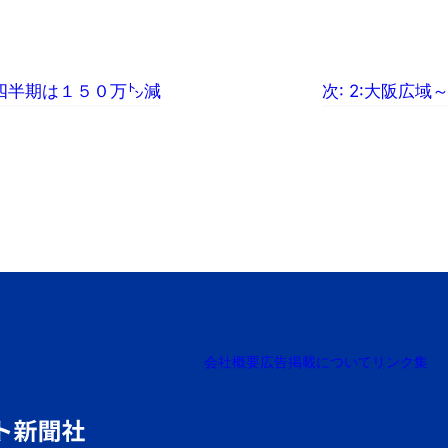
四半期は１５０万㌧減
次:
2:大阪広域
会社概要
広告掲載について
リンク集