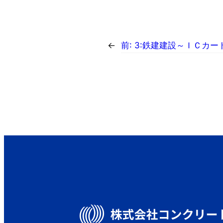
←
前:
3:鉄建建設～ＩＣカー