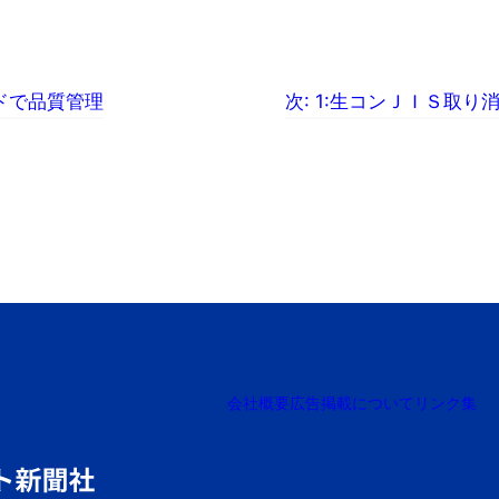
ドで品質管理
次:
1:生コンＪＩＳ取り
会社概要
広告掲載について
リンク集