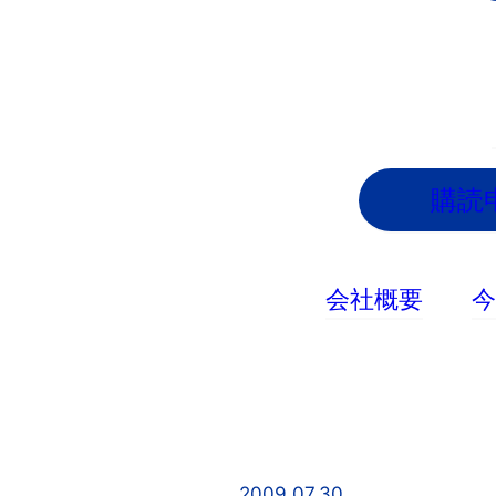
内
容
を
ス
キ
ッ
購読
プ
会社概要
2009.07.30