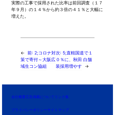
実際の工事で採用された比率は前回調査（１７
年９月）の１４％から約３倍の４１％と大幅に
増えた。
←
前:
2;コロナ対
次:
5;直轄国道で１
策で寄付～大阪広
０％に、秋田 白舗
域生コン協組
装採用増やす
→
会社概要
広告掲載について
リンク集
プライバシーポリシー
サイトマップ