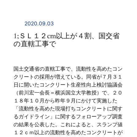
内
容
を
2020.09.03
ス
1;ＳＬ１２cm以上が４割、国交省
キ
の直轄工事で
ッ
プ
国土交通省の直轄工事で、流動性を高めたコン
クリートの採用が増えている。同省が７月３１
日に開いたコンクリート生産性向上検討協議会
（前川宏一会長＝横浜国立大学教授）で、２０
１８年１０月から昨年９月にかけて実施した
「流動性を高めた現場打ちコンクリートに関す
るガイドライン」に関するフォローアップ調査
の結果を公表した。これによると、スランプ値
１２ｃｍ以上の流動性を高めたコンクリートが