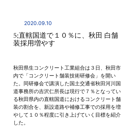
内
容
を
2020.09.10
ス
5;直轄国道で１０％に、秋田 白舗
キ
装採用増やす
ッ
プ
秋田県生コンクリート工業組合は３日、秋田市
内で「コンクリート舗装技術研修会」を開い
た。同研修会で講演した国土交通省秋田河川国
道事務所の吉沢仁所長は現行で７％となってい
る秋田県内の直轄国道におけるコンクリート舗
装の割合を、新設道路や補修工事での採用を増
やして１０％程度に引き上げていく目標を紹介
した。